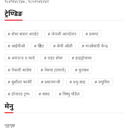
९८४९१४८१३७ , ९८५१०४६२४२
ट्रेण्डिङ
# शेयर बजार अपडेट
# जेनजी आन्दोलन
# प्रचण्ड
# आईपीओ
# क्रिकेट
# केपी ओली
# माओवादी केन्द्र
# अराउन्ड द वर्ल्ड
# राइट शेयर
# हाइड्रोपावर
# नेपाली कांग्रेस
# नेकपा (एमाले)
# फुटबल
# सुशीला कार्की
# प्रधानमन्त्री
# प्रभु साह
# लघुवित्त
# डोनाल्ड ट्रम्प
# संसद
# विष्णु पौडेल
मेनु
गृहपृष्ठ