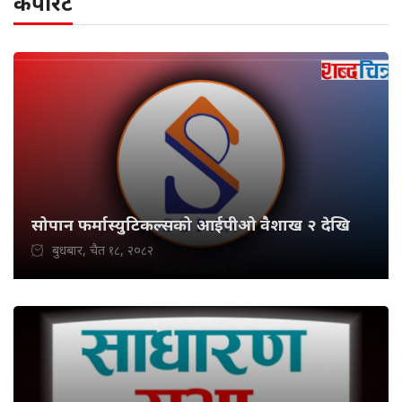
कर्पोरेट
सोपान फर्मास्युटिकल्सको आईपीओ वैशाख २ देखि
बुधबार, चैत १८, २०८२