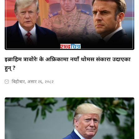
इब्राहिम त्रावोरेः के अफ्रिकामा नयाँ थोमस संकारा उदाएका
हुन् ?
बिहीबार, असार २६, २०८२