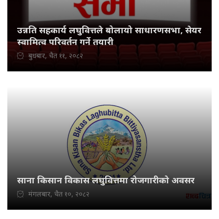
उन्नति सहकार्य लघुवित्तले बोलायो साधारणसभा, सेयर
स्वामित्व परिवर्तन गर्ने तयारी
बुधबार, चैत ११, २०८२
साना किसान विकास लघुवित्तमा रोजगारीको अवसर
मंगलबार, चैत १०, २०८२