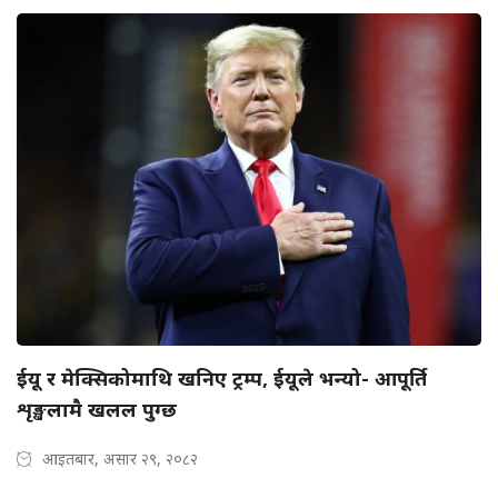
ईयू र मेक्सिकोमाथि खनिए ट्रम्प, ईयूले भन्यो- आपूर्ति
शृङ्खलामै खलल पुग्छ
आइतबार, असार २९, २०८२