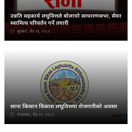
उन्नति सहकार्य लघुवित्तले बोलायो साधारणसभा, सेयर
स्वामित्व परिवर्तन गर्ने तयारी
बुधबार, चैत ११, २०८२
साना किसान विकास लघुवित्तमा रोजगारीको अवसर
मंगलबार, चैत १०, २०८२