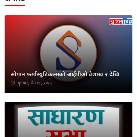
सोपान फर्मास्युटिकल्सको आईपीओ वैशाख २ देखि
बुधबार, चैत १८, २०८२