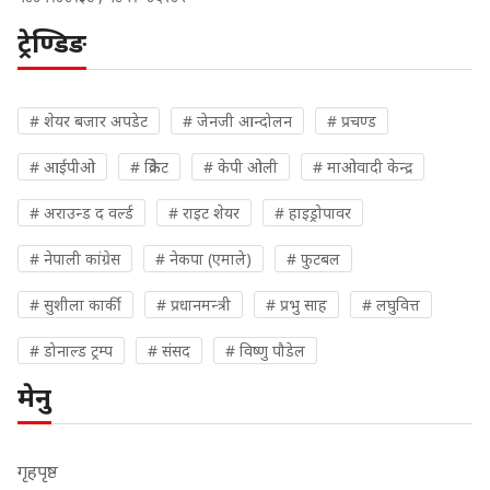
ट्रेण्डिङ
# शेयर बजार अपडेट
# जेनजी आन्दोलन
# प्रचण्ड
# आईपीओ
# क्रिकेट
# केपी ओली
# माओवादी केन्द्र
# अराउन्ड द वर्ल्ड
# राइट शेयर
# हाइड्रोपावर
# नेपाली कांग्रेस
# नेकपा (एमाले)
# फुटबल
# सुशीला कार्की
# प्रधानमन्त्री
# प्रभु साह
# लघुवित्त
# डोनाल्ड ट्रम्प
# संसद
# विष्णु पौडेल
मेनु
गृहपृष्ठ